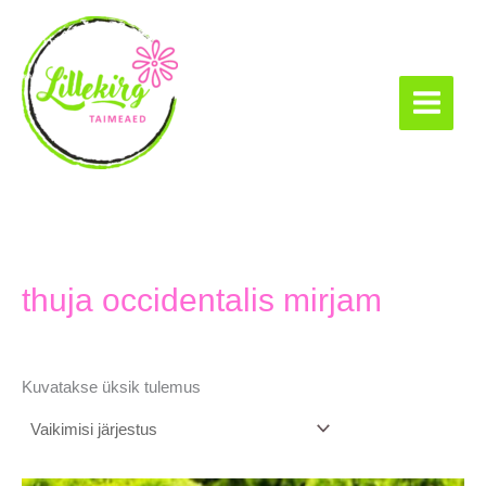
Skip
to
content
Lillekirg taimeaed
thuja occidentalis mirjam
Kuvatakse üksik tulemus