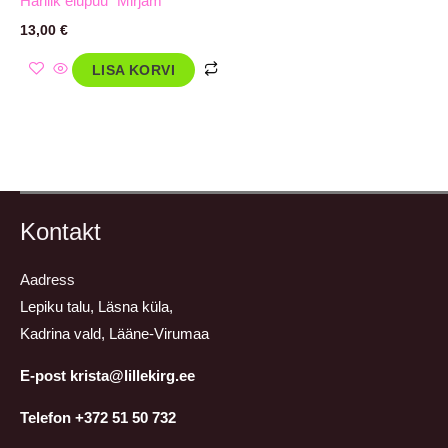
Harilik elupuu ´Mirjam´
13,00
€
LISA KORVI
Kontakt
Aadress
Lepiku talu, Läsna küla,
Kadrina vald, Lääne-Virumaa
E-post krista@lillekirg.ee
Telefon +372 51 50 732