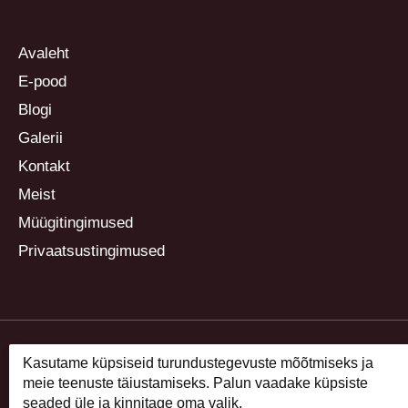
Avaleht
E-pood
Blogi
Galerii
Kontakt
Meist
Müügitingimused
Privaatsustingimused
Kasutame küpsiseid turundustegevuste mõõtmiseks ja
meie teenuste täiustamiseks. Palun vaadake küpsiste
seaded üle ja kinnitage oma valik.