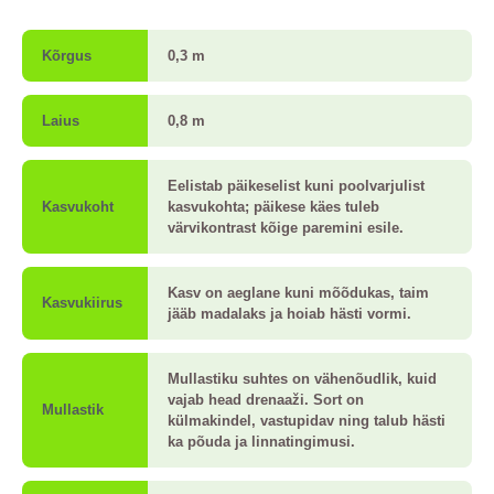
Kõrgus
0,3 m
Laius
0,8 m
Eelistab päikeselist kuni poolvarjulist
Kasvukoht
kasvukohta; päikese käes tuleb
värvikontrast kõige paremini esile.
Kasv on aeglane kuni mõõdukas, taim
Kasvukiirus
jääb madalaks ja hoiab hästi vormi.
Mullastiku suhtes on vähenõudlik, kuid
vajab head drenaaži. Sort on
Mullastik
külmakindel, vastupidav ning talub hästi
ka põuda ja linnatingimusi.