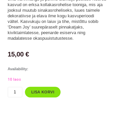
kasvud on erksa kollakasrohelise tooniga, mis aja
jooksul muutub sinakasroheliseks, luues taimele
dekoratiivse ja elava ilme kogu kasvuperioodi
vältel. Kasvukuju on laiuv ja tihe, mistõttu sobib
‘Dream Joy’ suurepäraselt pinnakatjaks,
kiviktaimlatesse, peenarde esiserva ning
madalatesse okaspuuistutustesse.
15,00
€
Kadakas,
Availability:
kirju
10 laos
`Dream
Joy`
LISA KORVI
kogus