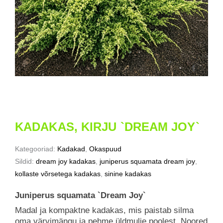
KADAKAS, KIRJU `DREAM JOY`
Kategooriad:
Kadakad
,
Okaspuud
Sildid:
dream joy kadakas
,
juniperus squamata dream joy
,
kollaste võrsetega kadakas
,
sinine kadakas
Juniperus squamata `Dream Joy`
Madal ja kompaktne kadakas, mis paistab silma
oma värvimängu ja pehme üldmulje poolest. Noored