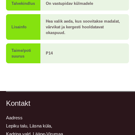
Talvekindlus
On vastupidav külmadele
Hea valik aeda, kus soovitakse madalat,
Lisainfo
värvikat ja kergesti hooldatavat
okaspuud.
Taime/poti
P14
suurus
Kontakt
Aadress
Lepiku talu, Läsna küla,
Kadrina vald, Lääne-Virumaa