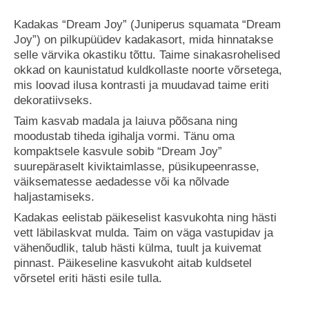
Kadakas “Dream Joy” (Juniperus squamata “Dream
Joy”) on pilkupüüdev kadakasort, mida hinnatakse
selle värvika okastiku tõttu. Taime sinakasrohelised
okkad on kaunistatud kuldkollaste noorte võrsetega,
mis loovad ilusa kontrasti ja muudavad taime eriti
dekoratiivseks.
Taim kasvab madala ja laiuva põõsana ning
moodustab tiheda igihalja vormi. Tänu oma
kompaktsele kasvule sobib “Dream Joy”
suurepäraselt kiviktaimlasse, püsikupeenrasse,
väiksematesse aedadesse või ka nõlvade
haljastamiseks.
Kadakas eelistab päikeselist kasvukohta ning hästi
vett läbilaskvat mulda. Taim on väga vastupidav ja
vähenõudlik, talub hästi külma, tuult ja kuivemat
pinnast. Päikeseline kasvukoht aitab kuldsetel
võrsetel eriti hästi esile tulla.