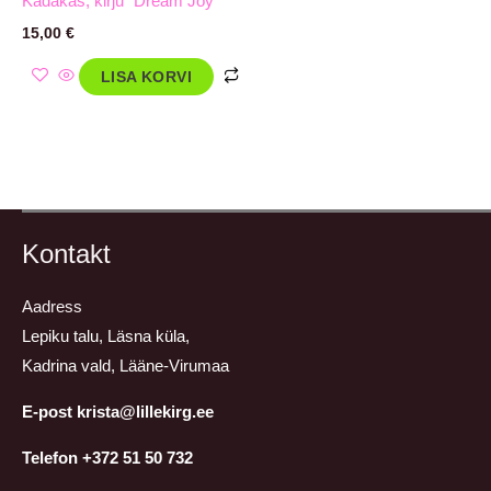
Kadakas, kirju `Dream Joy`
15,00
€
LISA KORVI
Kontakt
Aadress
Lepiku talu, Läsna küla,
Kadrina vald, Lääne-Virumaa
E-post krista@lillekirg.ee
Telefon +372 51 50 732