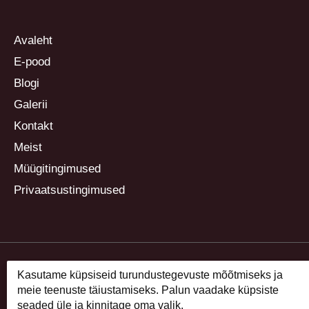
Avaleht
E-pood
Blogi
Galerii
Kontakt
Meist
Müügitingimused
Privaatsustingimused
Kasutame küpsiseid turundustegevuste mõõtmiseks ja
meie teenuste täiustamiseks. Palun vaadake küpsiste
seaded üle ja kinnitage oma valik.