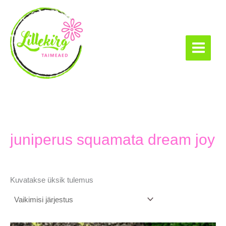
Skip
to
content
Lillekirg taimeaed
juniperus squamata dream joy
Kuvatakse üksik tulemus