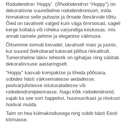
Rododendron ‘Hoppy’ (
Rhododendron
“Hoppy”) on
dekoratiivne suureõieline rododendronisort, mida
hinnatakse selle puhaste ja õrnade õievärvide tõttu.
Õied on tavaliselt valged kuni väga õrnroosad, sageli
kerge kollaka või roheka varjundiga keskosas, mis
annab taimele pehme ja elegantse välimuse.
Õitsemine toimub kevadel, tavaliselt mais ja juunis,
kui suured õiekobarad katavad põõsa rikkalikult.
Tumeroheline läikiv lehestik on igihaljas ning säilitab
dekoratiivsuse aastaringselt.
“Hoppy” kasvab kompaktse ja tiheda põõsana,
sobides hästi väiksematesse aedadesse,
poolvarjulistesse istutusaladesse või
rododendronipeenrasse. Nagu kõik rododendronid,
vajab ka see sort happelist, huumusrikast ja niiskust
hoidvat mulda.
Taim on hea külmakindlusega ning sobib hästi Eesti
kliimasse.