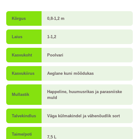
Kõrgus
0,8-1,2 m
Laius
1-1,2
Kasvukoht
Poolvari
Kasvukiirus
Aeglane kuni mõõdukas
Happeline, huumusrikas ja parasniiske
Mullastik
muld
Talvekindlus
Väga külmakindel ja vähenõudlik sort
Taime/poti
7,5 L