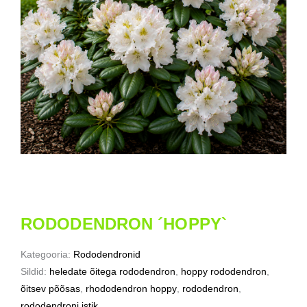
RODODENDRON ´HOPPY`
Kategooria:
Rododendronid
Sildid:
heledate õitega rododendron
,
hoppy rododendron
,
õitsev põõsas
,
rhododendron hoppy
,
rododendron
,
rododendroni istik