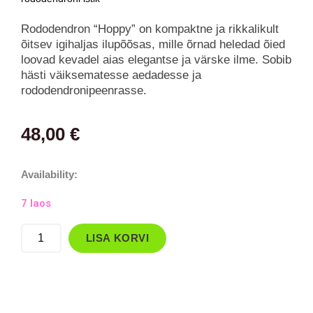
Rododendron “Hoppy” on kompaktne ja rikkalikult
õitsev igihaljas ilupõõsas, mille õrnad heledad õied
loovad kevadel aias elegantse ja värske ilme. Sobib
hästi väiksematesse aedadesse ja
rododendronipeenrasse.
48,00
€
Rododendron
Availability:
´Hoppy`
7 laos
kogus
LISA KORVI