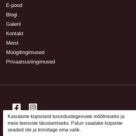
E-pood
Blogi
Galerii
Kontakt
Meist
Müügitingimused
Privaatsustingimused
Kasutame küpsiseid turundustegevuste mõõtmiseks ja
Copyright © 2026 Lillekirg taimeaed
meie teenuste täiustamiseks. Palun vaadake küpsiste
seaded üle ja kinnitage oma valik.