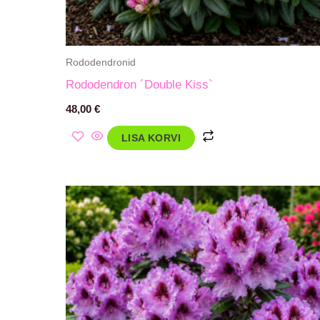
Rododendronid
Rododendron ´Double Kiss`
48,00
€
LISA KORVI