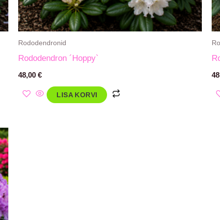
Rododendronid
Ro
Rododendron ´Hoppy`
R
48,00
€
48
LISA KORVI