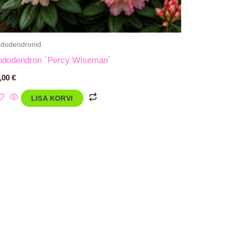
dodendronid
ododendron ´Percy Wiseman`
,00
€
LISA KORVI