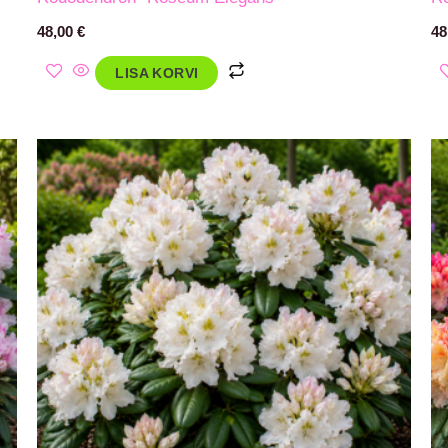
48,00
€
48
LISA KORVI