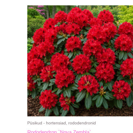
Püsikud - hortensiad, rododendronid
Rododendron `Nova Zembla`