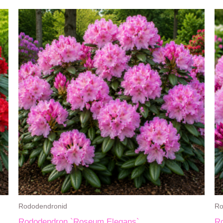
Rododendronid
Ro
Rododendron `Roseum Elegans`
Ro