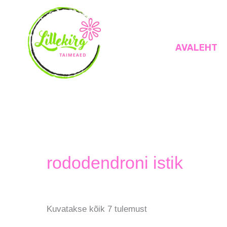
Skip
to
content
AVALEHT
Lillekirg taimeaed
rododendroni istik
Kuvatakse kõik 7 tulemust