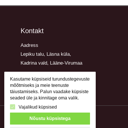
Kontakt
Aadress
Lepiku talu, Läsna küla,
Kadrina vald, Lääne-Virumaa
E-post krista@lillekirg.ee
Kasutame küpsiseid turundustegevuste
mõõtmiseks ja meie teenuste
Telefon +372 51 50 732
täiustamiseks. Palun vaadake küpsiste
seaded üle ja kinnitage oma valik.
Vajalikud küpsised
Nõustu küpsistega