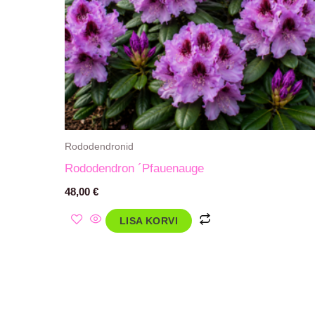
Rododendronid
Rododendron ´Pfauenauge
48,00
€
LISA KORVI