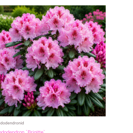
dodendronid
dodendron ´Brigitte`