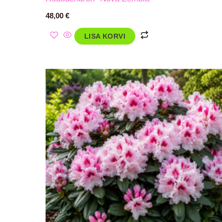
48,00
€
LISA KORVI