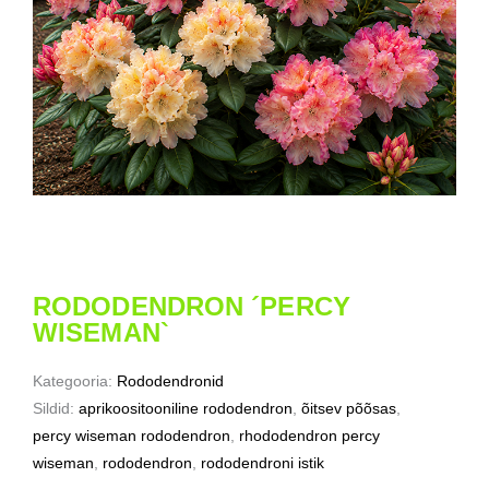
RODODENDRON ´PERCY
WISEMAN`
Kategooria:
Rododendronid
Sildid:
aprikoositooniline rododendron
,
õitsev põõsas
,
percy wiseman rododendron
,
rhododendron percy
wiseman
,
rododendron
,
rododendroni istik