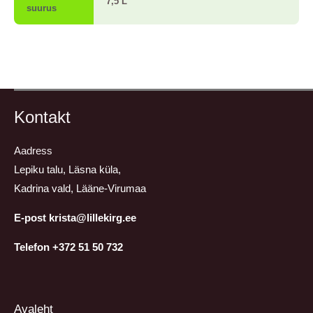
7,5 L
suurus
Kontakt
Aadress
Lepiku talu, Läsna küla,
Kadrina vald, Lääne-Virumaa
E-post krista@lillekirg.ee
Telefon +372 51 50 732
Avaleht