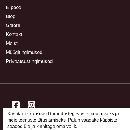
E-pood
Blogi
Galerii
Kontakt
Meist
Müügitingimused
Privaatsustingimused
Kasutame küpsiseid turundustegevuste mõõtmiseks ja
Copyright © 2026 Lillekirg taimeaed
meie teenuste täiustamiseks. Palun vaadake küpsiste
seaded üle ja kinnitage oma valik.