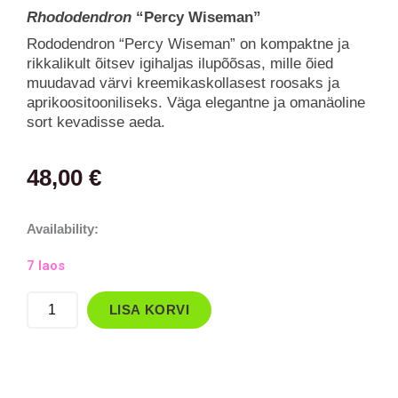
Rhododendron
“Percy Wiseman”
Rododendron “Percy Wiseman” on kompaktne ja
rikkalikult õitsev igihaljas ilupõõsas, mille õied
muudavad värvi kreemikaskollasest roosaks ja
aprikoositooniliseks. Väga elegantne ja omanäoline
sort kevadisse aeda.
48,00
€
Rododendron
Availability:
´Percy
7 laos
Wiseman`
kogus
LISA KORVI