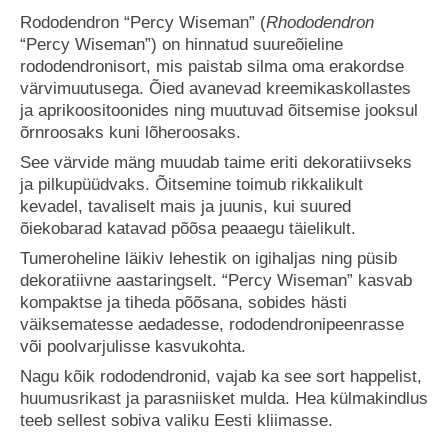
Rododendron “Percy Wiseman” (
Rhododendron
“Percy Wiseman”) on hinnatud suureõieline
rododendronisort, mis paistab silma oma erakordse
värvimuutusega. Õied avanevad kreemikaskollastes
ja aprikoositoonides ning muutuvad õitsemise jooksul
õrnroosaks kuni lõheroosaks.
See värvide mäng muudab taime eriti dekoratiivseks
ja pilkupüüdvaks. Õitsemine toimub rikkalikult
kevadel, tavaliselt mais ja juunis, kui suured
õiekobarad katavad põõsa peaaegu täielikult.
Tumeroheline läikiv lehestik on igihaljas ning püsib
dekoratiivne aastaringselt. “Percy Wiseman” kasvab
kompaktse ja tiheda põõsana, sobides hästi
väiksematesse aedadesse, rododendronipeenrasse
või poolvarjulisse kasvukohta.
Nagu kõik rododendronid, vajab ka see sort happelist,
huumusrikast ja parasniisket mulda. Hea külmakindlus
teeb sellest sobiva valiku Eesti kliimasse.