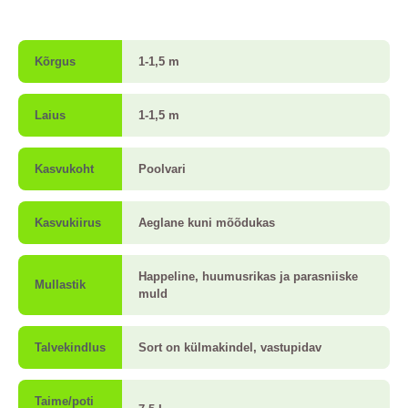
Kõrgus
1-1,5 m
Laius
1-1,5 m
Kasvukoht
Poolvari
Kasvukiirus
Aeglane kuni mõõdukas
Happeline, huumusrikas ja parasniiske
Mullastik
muld
Talvekindlus
Sort on külmakindel, vastupidav
Taime/poti